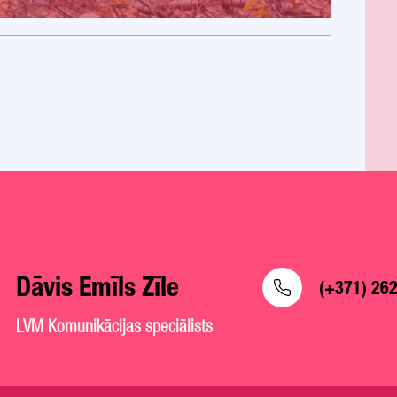
Dāvis Emīls Zīle
(+371) 26
LVM Komunikācijas speciālists