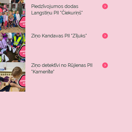
Piedzīvojumos dodas
Langstiņu PII "Čiekuriņš"
Ziņo Kandavas PII "Zīļuks"
Ziņo detektīvi no Rūjienas PII
"Kamenīte"