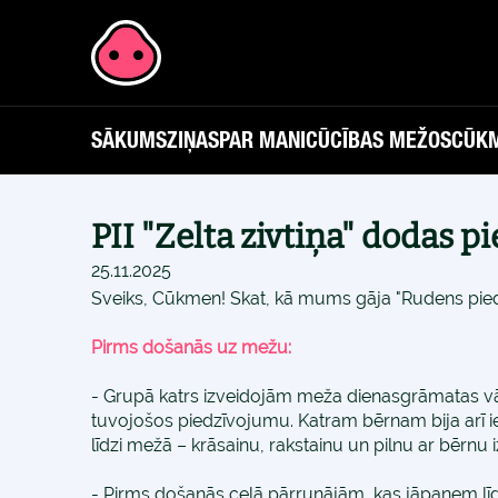
SĀKUMS
ZIŅAS
PAR MANI
CŪCĪBAS MEŽOS
CŪKM
PII "Zelta zivtiņa" dodas 
25.11.2025
Sveiks, Cūkmen! Skat, kā mums gāja "Rudens pie
Pirms došanās uz mežu:
- Grupā katrs izveidojām meža dienasgrāmatas vāk
tuvojošos piedzīvojumu. Katram bērnam bija arī i
līdzi mežā – krāsainu, rakstainu un pilnu ar bērnu iz
- Pirms došanās ceļā pārrunājām, kas jāpaņem līd