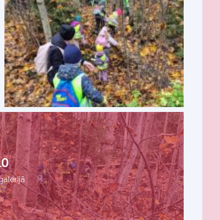
10
 galerijā