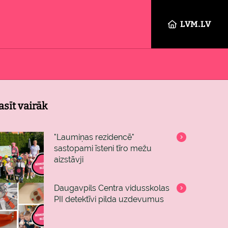
LVM.LV
asīt vairāk
"Laumiņas rezidencē"
sastopami īsteni tīro mežu
aizstāvji
Daugavpils Centra vidusskolas
PII detektīvi pilda uzdevumus