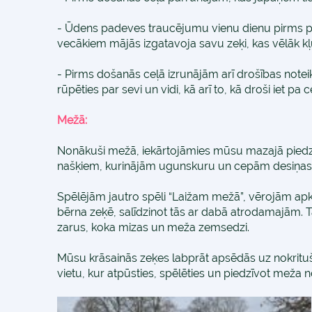
- Ūdens padeves traucējumu vienu dienu pirms pā
vecākiem mājās izgatavoja savu zeķi, kas vēlāk k
- Pirms došanās ceļā izrunājām arī drošības note
rūpēties par sevi un vidi, kā arī to, kā droši iet 
Mežā:
Nonākuši mežā, iekārtojāmies mūsu mazajā piedzī
našķiem, kurinājām ugunskuru un cepām desiņas,
Spēlējām jautro spēli “Laižam mežā”, vērojām ap
bērna zeķē, salīdzinot tās ar dabā atrodamajām. T
zarus, koka mizas un meža zemsedzi.
Mūsu krāsainās zeķes labprāt apsēdās uz nokritušā
vietu, kur atpūsties, spēlēties un piedzīvot meža