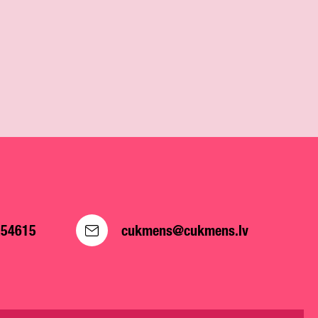
254615
cukmens@cukmens.lv