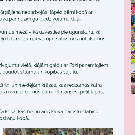
rgājiena nedarbojās, tāpēc bērni kopā ar
ļuva par nozīmīgu piedzīvojuma daļu.
ikumus mežā – kā uzvesties pie ugunskura, kā
pa ceļu līdz mežam, ievērojot satiksmes noteikumus.
vojumu vietā, klājām galdu ar līdzi paņemtajiem
 baudot siltumu un kopības sajūtu.
kārtni un meklējām krāsas, kas redzamas katra
as rosināja bērnus pamanīt nianses, pētīt lapas,
 koka, kas bērnu acīs kļuva par īstu štābiņu –
 noskaņu kopā.