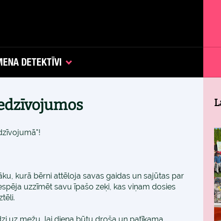
ENA DETEKTĪVI
piedzīvojumos
L
dzīvojumā"!
u, kurā bērni attēloja savas gaidas un sajūtas par
espēja uzzīmēt savu īpašo zeķi, kas viņam dosies
tēli.
zi uz mežu, lai diena būtu droša un patīkama.