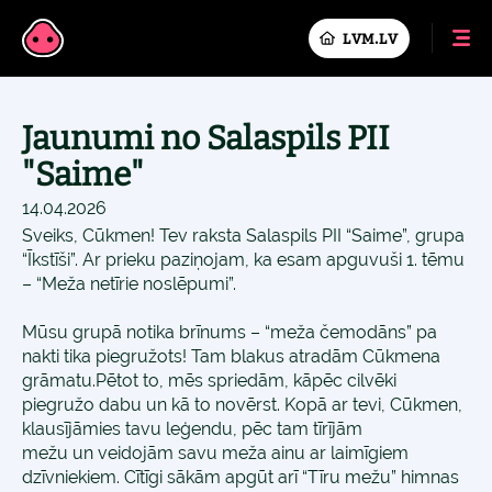
LVM.LV
Jaunumi no Salaspils PII
"Saime"
14.04.2026
Sveiks, Cūkmen! Tev raksta Salaspils PII “Saime”, grupa
“Īkstīši”. Ar prieku paziņojam, ka esam apguvuši 1. tēmu
– “Meža netīrie noslēpumi”.
Mūsu grupā notika brīnums – “meža čemodāns” pa
nakti tika piegružots! Tam blakus atradām Cūkmena
grāmatu.Pētot to, mēs spriedām, kāpēc cilvēki
piegružo dabu un kā to novērst. Kopā ar tevi, Cūkmen,
klausījāmies tavu leģendu, pēc tam tīrījām
mežu un veidojām savu meža ainu ar laimīgiem
dzīvniekiem. Cītīgi sākām apgūt arī “Tīru mežu” himnas