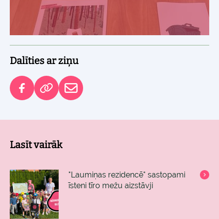
Dalīties ar ziņu
Lasīt vairāk
"Laumiņas rezidencē" sastopami
īsteni tīro mežu aizstāvji