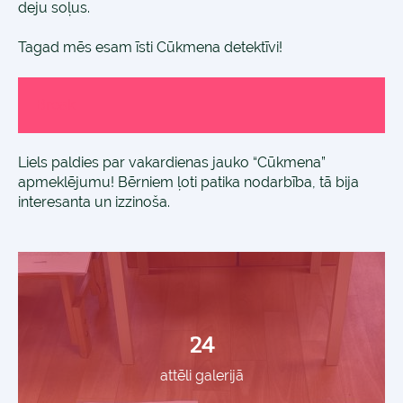
deju soļus.
Tagad mēs esam īsti Cūkmena detektīvi!
Break
Liels paldies par vakardienas jauko “Cūkmena”
apmeklējumu! Bērniem ļoti patika nodarbība, tā bija
interesanta un izzinoša.
24
attēli galerijā