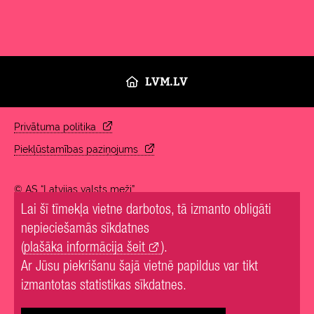
LVM.LV
Privātuma politika
Piekļūstamības paziņojums
© AS “Latvijas valsts meži”
Lai šī tīmekļa vietne darbotos, tā izmanto obligāti
nepieciešamās sīkdatnes
(
plašāka informācija šeit
).
Ar Jūsu piekrišanu šajā vietnē papildus var tikt
izmantotas statistikas sīkdatnes.