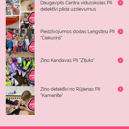
Daugavpils Centra vidusskolas PII
detektīvi pilda uzdevumus
Piedzīvojumos dodas Langstiņu PII
"Čiekuriņš"
Ziņo Kandavas PII "Zīļuks"
Ziņo detektīvi no Rūjienas PII
"Kamenīte"